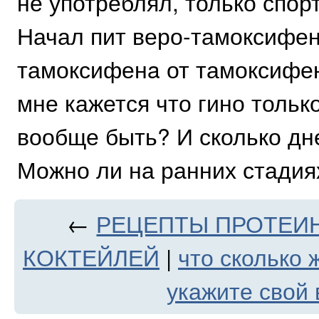
не употреблял, только спорт 
Начал пит веро-тамоксифен
тамоксифенa от тамоксифен
мне кажется что гино тольк
вообще быть? И сколько дне
Можно ли на ранних стадия
←
РЕЦЕПТЫ ПРОТЕИН
КОКТЕЙЛЕЙ
|
что сколько 
укажите свой 